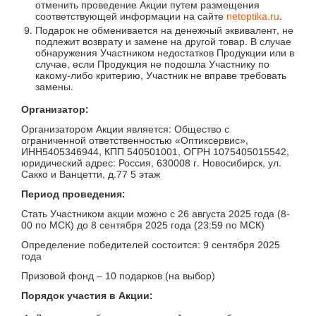
отменить проведение Акции путем размещения
соответствующей информации на сайте
netoptika.ru
.
Подарок не обменивается на денежный эквивалент, не
подлежит возврату и замене на другой товар. В случае
обнаружения Участником недостатков Продукции или в
случае, если Продукция не подошла Участнику по
какому-либо критерию, Участник не вправе требовать
замены.
Организатор:
Организатором Акции является: Общество с
ограниченной ответственностью «Оптиксервис»,
ИНН5405346944, КПП 540501001, ОГРН 1075405015542,
юридический адрес: Россия, 630008 г. Новосибирск, ул.
Сакко и Ванцетти, д.77 5 этаж
Период проведения:
Стать Участником акции можно с
26 августа 2025 года (8-
00 по МСК) д
о
8 сентября 2025 года (23:59 по МСК)
Определение победителей состоится:
9 сентября 2025
года
Призовой фонд –
10 подарков (на выбор)
Порядок участия в Акции: