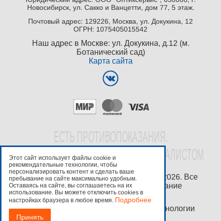
Новосибирск, ул. Сакко и Ванцетти, дом 77, 5 этаж.
Почтовый адрес: 129226, Москва, ул. Докукина, 12
ОГРН: 1075405015542
Наш адрес в Москве: ул. Докукина, д.12 (м.
Ботанический сад)
Карта сайта
EСТЬ ПРОТИВОПОКАЗАНИЯ.
ПРОКОНСУЛЬТИРУЙТЕСЬ СО СПЕЦИАЛИСТОМ
Этот сайт использует файлы cookie и
рекомендательные технологии, чтобы
персонализировать контент и сделать ваше
Copyright ©
ООО "Оптиксервис"
2016-2026. Все
пребывание на сайте максимально удобным.
права защищены. Любое копирование
Оставаясь на сайте, вы соглашаетесь на их
использование. Вы можете отключить cookies в
преследуется по закону.
Подробнее
настройках браузера в любое время.
Используются рекомендательные технологии
Mindbox
.
Принять