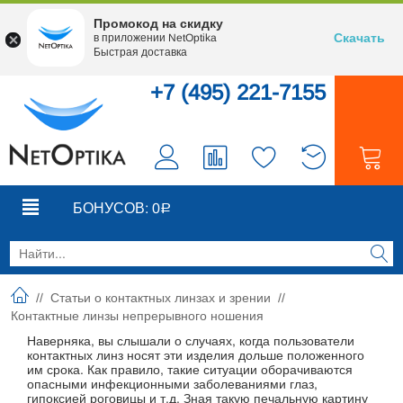
Промокод на скидку
Скачать
в приложении NetOptika
Быстрая доставка
+7 (495) 221-7155
0
0
БОНУСОВ:
0
Р
//
Статьи о контактных линзах и зрении
//
Контактные линзы непрерывного ношения
Наверняка, вы слышали о случаях, когда пользователи
контактных линз носят эти изделия дольше положенного
им срока. Как правило, такие ситуации оборачиваются
опасными инфекционными заболеваниями глаз,
гипоксией роговицы и т.д. Зная такую печальную картину