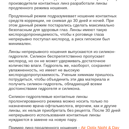
производители контактных линз разработали линзы
продленного режима ношения.
Продленный режим подразумевает ношение контактных
средств коррекции, не снимая до 30 дней и ночей. При
этом данный режим постарались сделать максимально
безопасным для здоровья глаз. Линзы имеют такую
кислородопроницаемость, чтобы к роговице глаза
непрерывно поступал кислород, а риск гипоксии был
минимален.
Линзы непрерывного ношения выпускаются из силикон-
гидрогеля. Силикон беспрепятственно пропускает
кислород, но он не может удерживать достаточное
количество влаги. Гидрогель же, наоборот, сохраняет
увлажненность, но имеет не высокую
кислородопропускаемость. Ученым химикам пришлось
потрудиться, чтобы объединить эти два материала и
получить силикон-гидрогель, обладающий всеми
достоинствами гидрогеля и силикона.
Силикон-гидрогелевые контактные линзы
пролонгированного режима можно носить только по
назначению врача-офтальмолога, впрочем, как и другие
линзы, их нельзя приобретать без рецепта. После 30 дней
непрерывного использования контактные линзы
нуждаются в замене на новую пару.
Пример линз продленного ношения -
Air Optix Night & Day