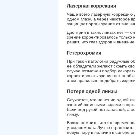
Лазерная коррекция
Чаще всего лазерную коррекцию д
одном глазу, а через некоторое 
защищает орган зрения от внешн
Диоптрий в таких линзах нет — о
зрение корректировалось только н
решит, что глаз здоров и внешни
Гетерохромия
При такой патологии радужные об
ее обладатели желают скрыть сво
случае возможен подбор декорати
корректировать зрение нет необхо
этом правильно подобрать издел
Потеря одной линзы
Случается, что ношение одной л
занятий активными видами спорта
Если под рукой нет запасной, а 
линзу.
Важно помнить, что это временн
утомляемость. Лучше ограничить 
новую пару в наличии в салоне оп