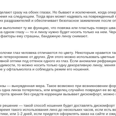
елают сразу на обоих глазах. Но бывают и исключения, когда опе
время на следующем. Тогда врач может надевать на поврежденный 
их раздражителей и обеспечивает безопасное заживление после о
ни выполняют ту же функцию, что повязка или пластырь поверх шв
а одном глазу — то и линзу нужно будет носить только на нем. Чере
е факторы ему страшны, бандажную линзу снимают.
олочки глаз человека отличаются по цвету. Некоторым нравится та
ю гетерохромию от других. Для этого можно использовать цветные 
вной оптики под оттенок одного из глаз. Если аномалии рефракции 
димости, то можно носить только одну декоративную линзу, меняя 
ие у офтальмолога и соблюдать режим его ношения.
инзы — вынужденная мера. Такое возможно при возникновении фор
 одна линза потерялась, или владелец случайно повредил ее во в
острота зрения без средств коррекции вызывает дискомфорт, можно
ое решение — такой способ ношения будет доставлять дискомфорт
время такого использования линз до нескольких часов, если есть 
тики, или 1-2 дней, если придется оформлять заказ на сайте и ожи