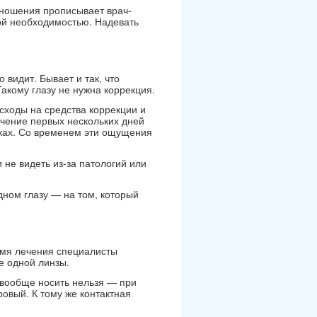
т ношения прописывает врач-
ой необходимостью. Надевать
 видит. Бывает и так, что
Такому глазу не нужна коррекция.
асходы на средства коррекции и
ечение первых нескольких дней
исках. Со временем эти ощущения
 не видеть из-за патологий или
дном глазу — на том, который
ремя лечения специалисты
е одной линзы.
 вообще носить нельзя — при
овый. К тому же контактная