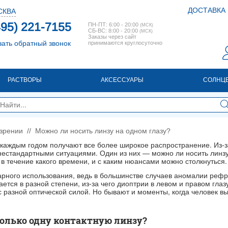
ДОСТАВКА
СКВА
495) 221-7155
ПН-ПТ: 6:00 - 20:00
(МСК)
СБ-ВС: 8:00 - 20:00
(МСК)
Заказы через сайт
зать обратный звонок
принимаются круглосуточно
РАСТВОРЫ
АКСЕССУАРЫ
СОЛНЦ
 зрении
//
Можно ли носить линзу на одном глазу?
 каждым годом получают все более широкое распространение. Из-за
нестандартными ситуациями. Один из них — можно ли носить линзу 
 в течение какого времени, и с каким нюансами можно столкнуться.
рного использования, ведь в большинстве случаев аномалии рефр
ается в разной степени, из-за чего диоптрии в левом и правом глаз
с разной оптической силой. Но бывают и моменты, когда человек 
только одну контактную линзу?