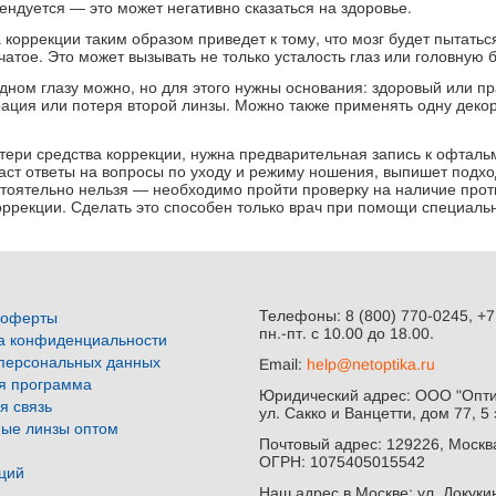
ендуется — это может негативно сказаться на здоровье.
коррекции таким образом приведет к тому, что мозг будет пытать
атое. Это может вызывать не только усталость глаз или головную б
одном глазу можно, но для этого нужны основания: здоровый или п
рация или потеря второй линзы. Можно также применять одну декор
отери средства коррекции, нужна предварительная запись к офталь
даст ответы на вопросы по уходу и режиму ношения, выпишет под
тоятельно нельзя — необходимо пройти проверку на наличие прот
ррекции. Сделать это способен только врач при помощи специаль
Телефоны: 8 (800) 770-0245, +7
 оферты
пн.-пт. с 10.00 до 18.00.
а конфиденциальности
персональных данных
Email:
help@netoptika.ru
я программа
Юридический адрес: ООО "Оптик
я связь
ул. Сакко и Ванцетти, дом 77, 5 
ные линзы оптом
Почтовый адрес: 129226, Москва
ОГРН: 1075405015542
кций
Наш адрес в Москве: ул. Докукин