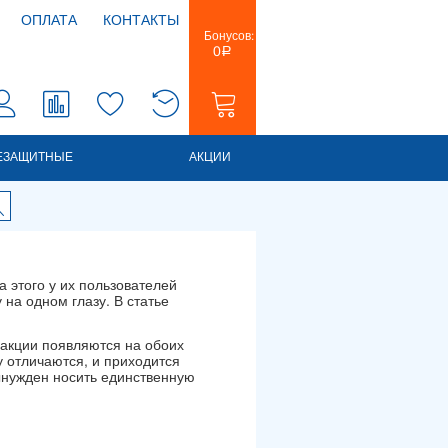
ОПЛАТА
КОНТАКТЫ
Бонусов:
0
Р
0
0
ЕЗАЩИТНЫЕ
АКЦИИ
 этого у их пользователей
на одном глазу. В статье
акции появляются на обоих
у отличаются, и приходится
вынужден носить единственную