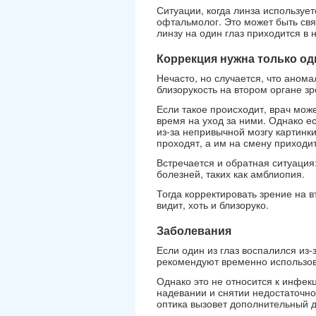
Ситуации, когда линза используе
офтальмолог. Это может быть св
линзу на один глаз приходится в 
Коррекция нужна только од
Нечасто, но случается, что анома
близорукость на втором органе зр
Если такое происходит, врач мож
время на уход за ними. Однако е
из-за непривычной мозгу картинки
проходят, а им на смену приходи
Встречается и обратная ситуация:
болезней, таких как амблиопия.
Тогда корректировать зрение на 
видит, хоть и близоруко.
Заболевания
Если один из глаз воспалился из
рекомендуют временно использова
Однако это не относится к инфек
надевании и снятии недостаточно
оптика вызовет дополнительный д