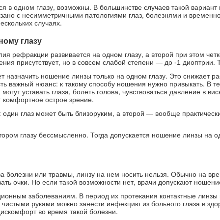
тся в одном глазу, возможны. В большинстве случаев такой вариан
язано с несимметричными патологиями глаз, болезнями и временн
нескольких случаях.
ному глазу
лия рефракции развивается на одном глазу, а второй при этом четко
ения присутствует, но в совсем слабой степени — до -1 диоптрии. 
ет назначить ношение линзы только на одном глазу. Это снижает р
сть важный нюанс: к такому способу ношения нужно привыкать. В т
 могут уставать глаза, болеть голова, чувствоваться давление в в
т комфортное острое зрение.
 один глаз может быть близоруким, а второй — вообще практически
втором глазу бессмысленно. Тогда допускается ношение линзы на о
-за болезни или травмы, линзу на нем носить нельзя. Обычно на в
ть очки. Но если такой возможности нет, врачи допускают ношени
ционным заболеваниям. В период их протекания контактные линзы
 чистыми руками можно занести инфекцию из больного глаза в здор
искомфорт во время такой болезни.