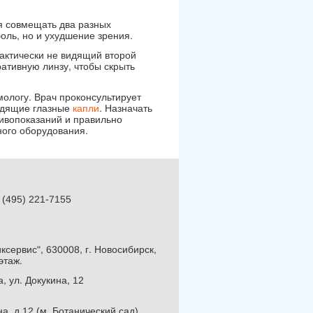
ся совмещать два разных
оль, но и ухудшение зрения.
рактически не видящий второй
ативную линзу, чтобы скрыть
мологу. Врач проконсультирует
ходящие глазные
капли
. Назначать
ивопоказаний и правильно
ного оборудования.
 (495) 221-7155
сервис", 630008, г. Новосибирск,
этаж.
, ул. Докукина, 12
а, д.12 (м. Ботанический сад)