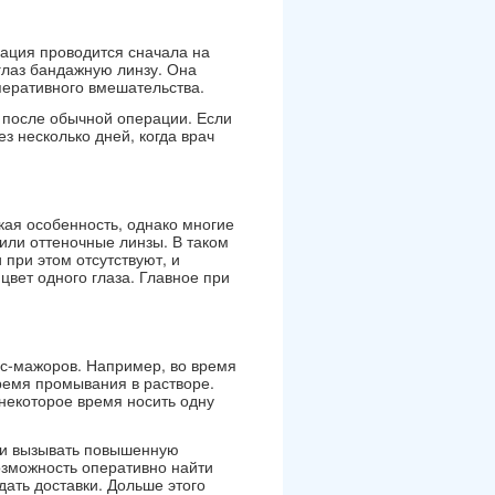
рация проводится сначала на
глаз бандажную линзу. Она
перативного вмешательства.
а после обычной операции. Если
з несколько дней, когда врач
кая особенность, однако многие
или оттеночные линзы. В таком
при этом отсутствуют, и
цвет одного глаза. Главное при
с-мажоров. Например, во время
ремя промывания в растворе.
 некоторое время носить одну
 и вызывать повышенную
возможность оперативно найти
дать доставки. Дольше этого