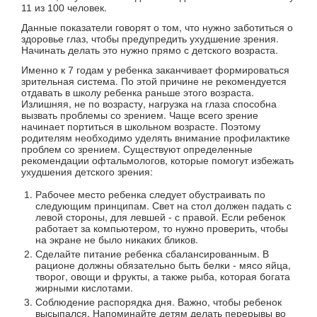
11 из 100 человек.
Данные показатели говорят о том, что нужно заботиться о
здоровье глаз, чтобы предупредить ухудшение зрения.
Начинать делать это нужно прямо с детского возраста.
Именно к 7 годам у ребенка заканчивает формироваться
зрительная система. По этой причине не рекомендуется
отдавать в школу ребенка раньше этого возраста.
Излишняя, не по возрасту, нагрузка на глаза способна
вызвать проблемы со зрением. Чаще всего зрение
начинает портиться в школьном возрасте. Поэтому
родителям необходимо уделять внимание профилактике
проблем со зрением. Существуют определенные
рекомендации офтальмологов, которые помогут избежать
ухудшения детского зрения:
Рабочее место ребенка следует обустраивать по
следующим принципам. Свет на стол должен падать с
левой стороны, для левшей - с правой. Если ребенок
работает за компьютером, то нужно проверить, чтобы
на экране не было никаких бликов.
Сделайте питание ребенка сбалансированным. В
рационе должны обязательно быть белки - мясо яйца,
творог, овощи и фрукты, а также рыба, которая богата
жирными кислотами.
Соблюдение распорядка дня. Важно, чтобы ребенок
высыпался. Напоминайте детям делать перерывы во