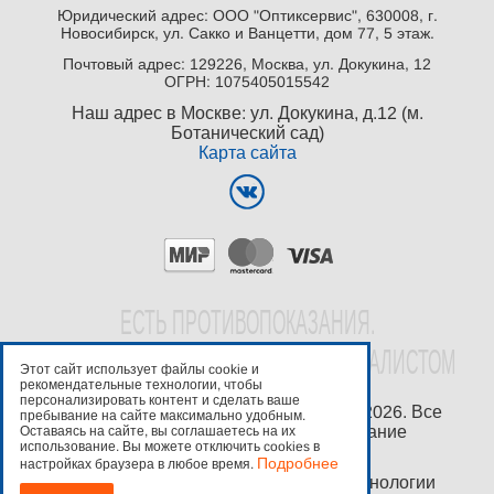
Юридический адрес: ООО "Оптиксервис", 630008, г.
Новосибирск, ул. Сакко и Ванцетти, дом 77, 5 этаж.
Почтовый адрес: 129226, Москва, ул. Докукина, 12
ОГРН: 1075405015542
Наш адрес в Москве: ул. Докукина, д.12 (м.
Ботанический сад)
Карта сайта
EСТЬ ПРОТИВОПОКАЗАНИЯ.
ПРОКОНСУЛЬТИРУЙТЕСЬ СО СПЕЦИАЛИСТОМ
Этот сайт использует файлы cookie и
рекомендательные технологии, чтобы
персонализировать контент и сделать ваше
Copyright ©
ООО "Оптиксервис"
2016-2026. Все
пребывание на сайте максимально удобным.
права защищены. Любое копирование
Оставаясь на сайте, вы соглашаетесь на их
использование. Вы можете отключить cookies в
преследуется по закону.
Подробнее
настройках браузера в любое время.
Используются рекомендательные технологии