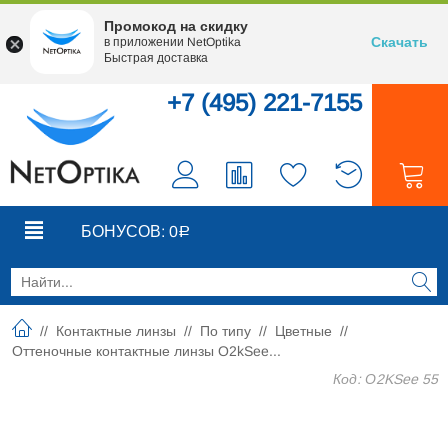
Промокод на скидку
Скачать
в приложении NetOptika
Быстрая доставка
+7 (495) 221-7155
0
0
БОНУСОВ:
0
Р
//
Контактные линзы
//
По типу
//
Цветные
//
Оттеночные контактные линзы O2kSee...
Код: О2KSee 55