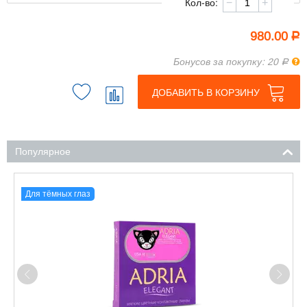
−
+
Кол-во:
980.00
Р
Пра
Бонусов за покупку: 20
Р
ДОБАВИТЬ В КОРЗИНУ
Популярное
Для тёмных глаз