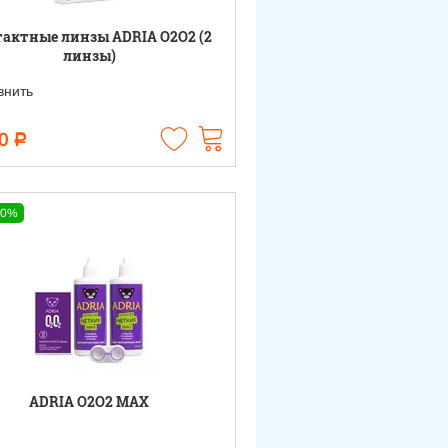
актные линзы ADRIA O2O2 (2
линзы)
нить
0
Р
10%
ADRIA O2O2 MAX