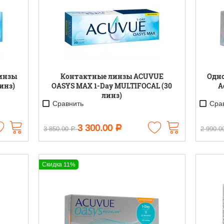
инзы
Контактные линзы ACUVUE
Одн
инз)
OASYS MAX 1-Day MULTIFOCAL (30
A
линз)
Сравнить
Срав
3 300.00
Р
3 850.00
2 990.0
Р
Скидка 11%