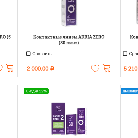
RO (5
Контактные линзы ADRIA ZERO
Кон
(30 линз)
Сравнить
Срав
2 000.00
5 210
Р
Скидка 12%
Дышащи