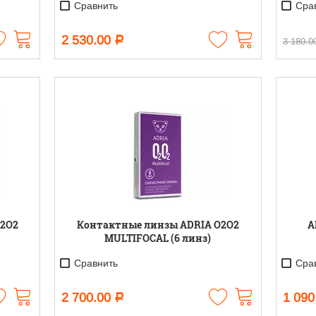
Сравнить
Срав
2 530.00
Р
3 180.0
O2O2
Контактные линзы ADRIA O2O2
A
MULTIFOCAL (6 линз)
Сравнить
Срав
2 700.00
1 090
Р