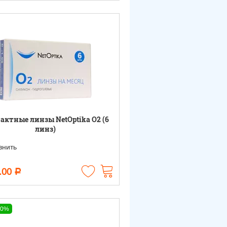
актные линзы NetOptika O2 (6
линз)
нить
.00
Р
10%