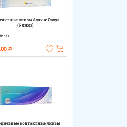
тактные линзы Acuvue Oasys
(6 линз)
нить
.00
Р
одневные контактные линзы