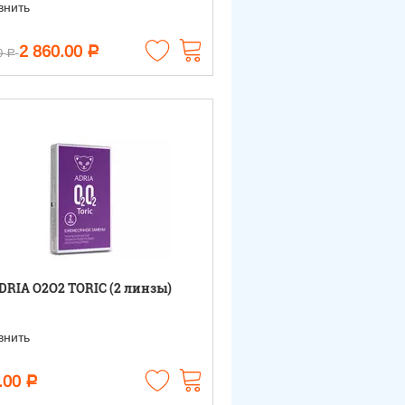
нить
2 860.00
Р
0
Р
DRIA O2O2 TORIC (2 линзы)
нить
.00
Р