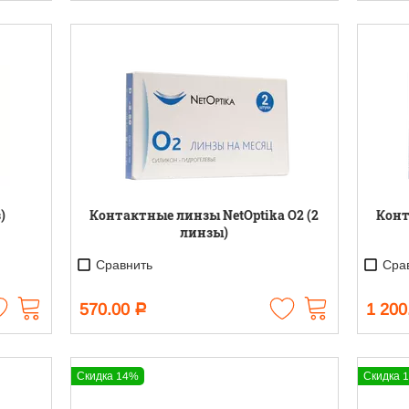
)
Контактные линзы NetOptika O2 (2
Конт
линзы)
Сравнить
Срав
570.00
1 200
Р
Скидка 14%
Скидка 