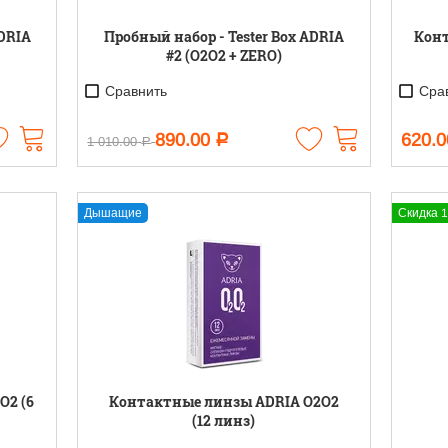
ADRIA
Пробный набор - Tester Box ADRIA
Конт
#2 (O2O2 + ZERO)
Сравнить
Срав
890.00
620.0
Р
1 010.00
Р
Дышащие
Скидка 
O2 (6
Контактные линзы ADRIA O2O2
(12 линз)