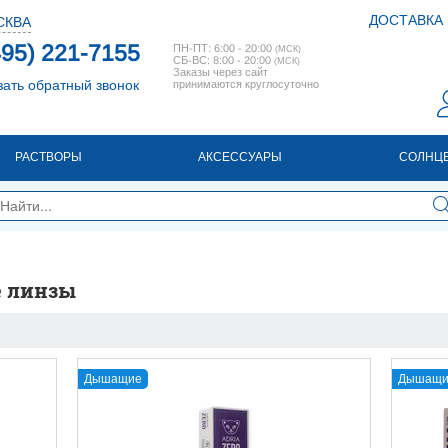
ДОСТАВКА
СКВА
495) 221-7155
ПН-ПТ: 6:00 - 20:00
(МСК)
СБ-ВС: 8:00 - 20:00
(МСК)
Заказы через сайт
зать обратный звонок
принимаются круглосуточно
РАСТВОРЫ
АКСЕССУАРЫ
СОЛНЦ
е линзы
Дышащие
Дышащи