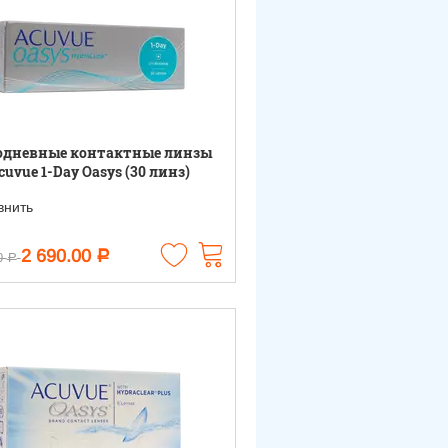
одневные контактные линзы
cuvue 1-Day Oasys (30 линз)
нить
2 690.00
Р
0
Р