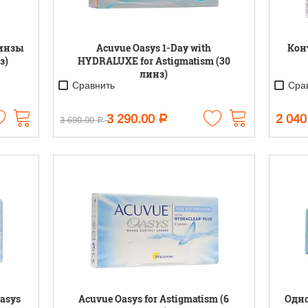
инзы
Acuvue Oasys 1-Day with
Кон
з)
HYDRALUXE for Astigmatism (30
линз)
Сравнить
Срав
3 290.00
2 040
Р
3 690.00
Р
asys
Acuvue Oasys for Astigmatism (6
Одн