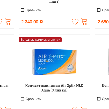
линз)
Сравнить
Срав
2 340.00
2 650
Р
Выгодные комплекты внутри
инзы
Контактные линзы Air Optix N&D
Кон
Aqua (3 линзы)
Сравнить
Срав