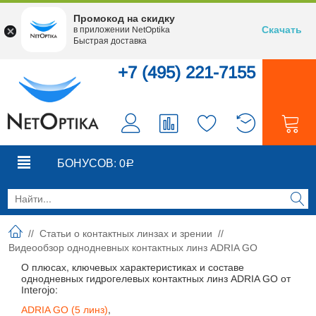
Промокод на скидку
Скачать
в приложении NetOptika
Быстрая доставка
+7 (495) 221-7155
0
0
БОНУСОВ:
0
Р
//
Статьи о контактных линзах и зрении
//
Видеообзор однодневных контактных линз ADRIA GO
О плюсах, ключевых характеристиках и составе
однодневных гидрогелевых контактных линз ADRIA GO от
Interojo:
ADRIA GO (5 линз)
,