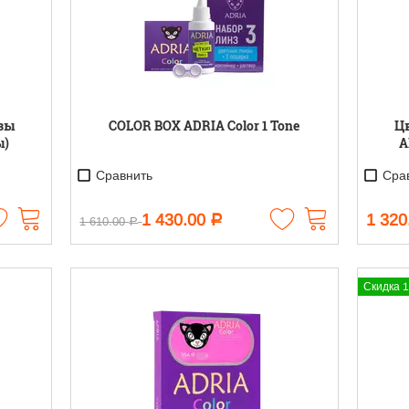
зы
COLOR BOX ADRIA Color 1 Tone
Ц
ы)
A
Сравнить
Срав
1 430.00
1 320
Р
1 610.00
Р
Скидка 