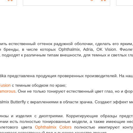
ить естественный оттенок радужной оболочки, сделать его ярким
 бренды, в числе которых Ophthalmix, Adria, OK Vision. Фио
подходят к различным типам внешности, для темных и светлых гла
tika представлена продукция проверенных производителей. На наш
usion
с темным ободком по краю;
lamorous
. Они не только тонируют естественный цвет глаз, но и ф
almix Butterfly с вкраплениями в области зрачка. Создают эффект 
линзы и изделия с диоптриями. Корригирующие образцы предс
аличии есть полностью тонированные модели, а также имеющие нео
летового цвета
Ophthalmix Colors
полностью имитируют конту
ечивает естественный вид и высокое качество зрения.