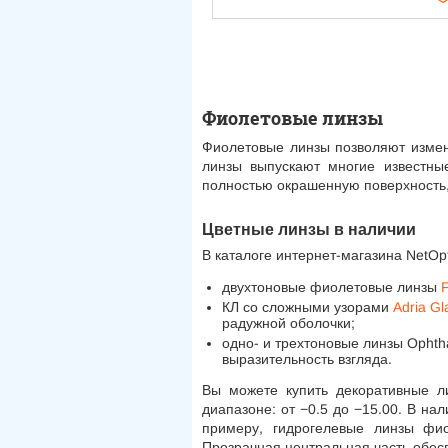
Фиолетовые линзы
Фиолетовые линзы позволяют измен
линзы выпускают многие известные
полностью окрашенную поверхность, 
Цветные линзы в наличии
В каталоге интернет-магазина NetOp
двухтоновые фиолетовые линзы
F
КЛ со сложными узорами
Adria G
радужной оболочки;
одно- и трехтоновые линзы Ophth
выразительность взгляда.
Вы можете купить декоративные 
диапазоне: от −0.5 до −15.00. В н
примеру, гидрогелевые линзы фио
Прозрачная центральная часть обесп