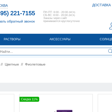
ДОСТАВКА
СКВА
495) 221-7155
ПН-ПТ: 6:00 - 20:00
(МСК)
СБ-ВС: 8:00 - 20:00
(МСК)
Заказы через сайт
зать обратный звонок
принимаются круглосуточно
РАСТВОРЫ
АКСЕССУАРЫ
СОЛНЦ
//
Цветные
//
Фиолетовые
Скидка 11%