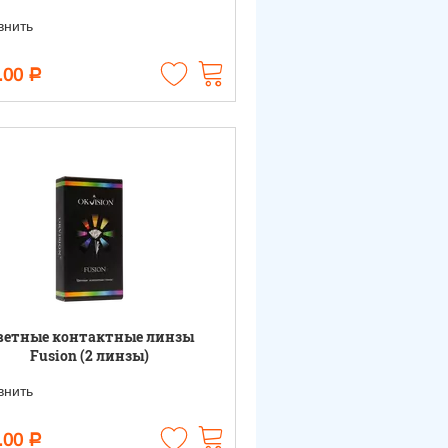
нить
.00
Р
ветные контактные линзы
Fusion (2 линзы)
нить
.00
Р