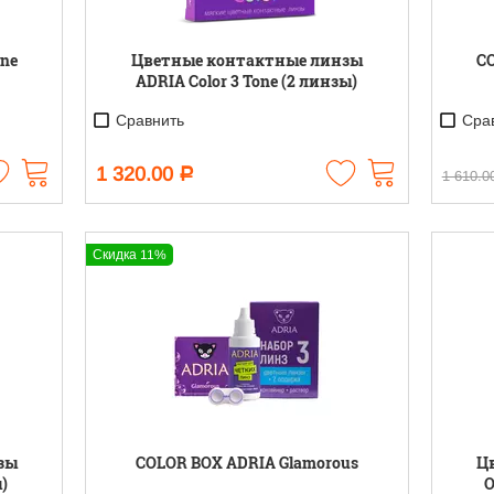
one
Цветные контактные линзы
CO
ADRIA Color 3 Tone (2 линзы)
Сравнить
Срав
1 320.00
Р
1 610.0
Скидка 11%
зы
COLOR BOX ADRIA Glamorous
Ц
)
O