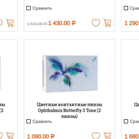
Сравнить
Срав
1 430.00
1 290
Р
1 610.00
Р
зы
Цветные контактные линзы
Ц
(2
Ophthalmix Butterfly 3 Tone (2
линзы)
Сравнить
Срав
1 090.00
1 680
Р