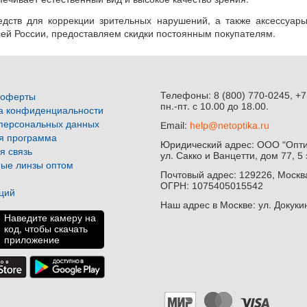
дств для коррекции зрительных нарушений, а также аксессуары
сей России, предоставляем скидки постоянным покупателям.
Телефоны: 8 (800) 770-0245, +7
 оферты
пн.-пт. с 10.00 до 18.00.
а конфиденциальности
персональных данных
Email:
help@netoptika.ru
я программа
Юридический адрес: ООО "Оптик
я связь
ул. Сакко и Ванцетти, дом 77, 5 
ные линзы оптом
Почтовый адрес: 129226, Москва
ОГРН: 1075405015542
кций
Наш адрес в Москве: ул. Докукин
Наведите камеру на
код, чтобы скачать
приложение