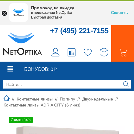
Промокод на скидку
Скачать
в приложении NetOptika
Быстрая доставка
+7 (495) 221-7155
0
0
БОНУСОВ:
0
Р
//
Контактные линзы
//
По типу
//
Двухнедельные
//
Контактные линзы ADRIA CITY (6 линз)
Скидка 34%