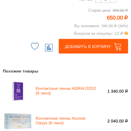
Старая цена:
990.00
Р
650.00
Р
Вы экономите:
340.00
(
34
%)
Р
Пра
Бонусов за покупку: 13
Р
ДОБАВИТЬ В КОРЗИНУ
Похожие товары
Контактные линзы ADRIA O2O2
1 340.00
Р
(6 линз)
Контактные линзы Acuvue
2 040.00
Р
Oasys (6 линз)