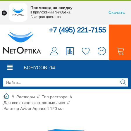
Промокод на скидку
Скачать
в приложении NetOptika
Быстрая доставка
+7 (495) 221-7155
0
0
БОНУСОВ:
0
Р
//
Растворы
//
Тип раствора
//
Для всех типов контактных линз
//
Раствор Avizor Aquasoft 120 мл.