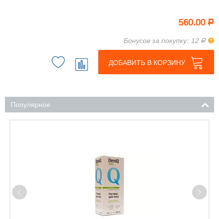
560.00
Р
Пра
Бонусов за покупку: 12
Р
ДОБАВИТЬ В КОРЗИНУ
Популярное