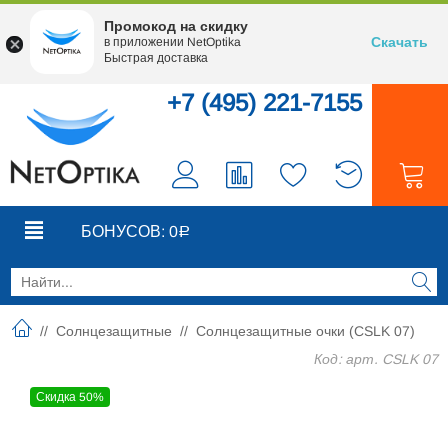
Промокод на скидку
Скачать
в приложении NetOptika
Быстрая доставка
+7 (495) 221-7155
0
0
БОНУСОВ:
0
Р
//
Солнцезащитные
//
Солнцезащитные очки (CSLK 07)
Код: арт. CSLK 07
Скидка 50%