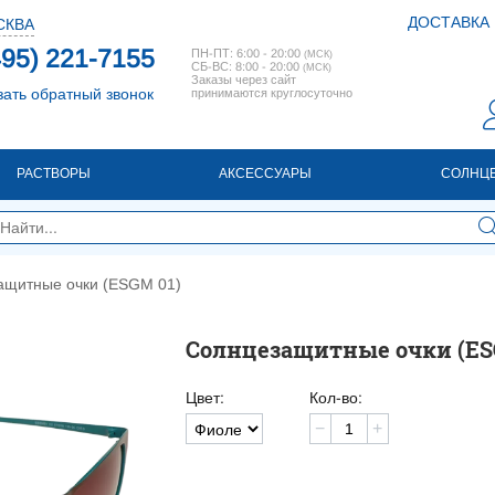
ДОСТАВКА
СКВА
495) 221-7155
ПН-ПТ: 6:00 - 20:00
(МСК)
СБ-ВС: 8:00 - 20:00
(МСК)
Заказы через сайт
зать обратный звонок
принимаются круглосуточно
РАСТВОРЫ
АКСЕССУАРЫ
СОЛНЦ
ащитные очки (ESGM 01)
Солнцезащитные очки (ES
Цвет:
Кол-во:
−
+