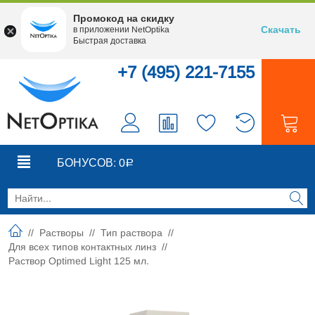
Промокод на скидку
Скачать
в приложении NetOptika
Быстрая доставка
+7 (495) 221-7155
0
0
БОНУСОВ:
0
Р
//
Растворы
//
Тип раствора
//
Для всех типов контактных линз
//
Раствор Optimed Light 125 мл.