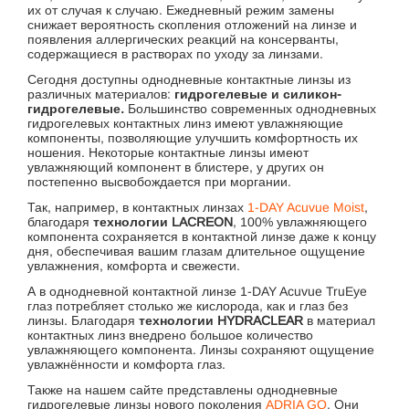
их от случая к случаю. Ежедневный режим замены
снижает вероятность скопления отложений на линзе и
появления аллергических реакций на консерванты,
содержащиеся в растворах по уходу за линзами.
Сегодня доступны однодневные контактные линзы из
различных материалов:
гидрогелевые и силикон-
гидрогелевые.
Большинство современных однодневных
гидрогелевых контактных линз имеют увлажняющие
компоненты, позволяющие улучшить комфортность их
ношения. Некоторые контактные линзы имеют
увлажняющий компонент в блистере, у других он
постепенно высвобождается при моргании.
Так, например, в контактных линзах
1-DAY Acuvue Moist
,
благодаря
технологии LACREON
, 100% увлажняющего
компонента сохраняется в контактной линзе даже к концу
дня, обеспечивая вашим глазам длительное ощущение
увлажнения, комфорта и свежести.
А в однодневной контактной линзе 1-DAY Acuvue TruEye
глаз потребляет столько же кислорода, как и глаз без
линзы. Благодаря
технологии HYDRACLEAR
в материал
контактных линз внедрено большое количество
увлажняющего компонента. Линзы сохраняют ощущение
увлажнённости и комфорта глаз.
Также на нашем сайте представлены однодневные
гидрогелевые линзы нового поколения
ADRIA GO
.
Они