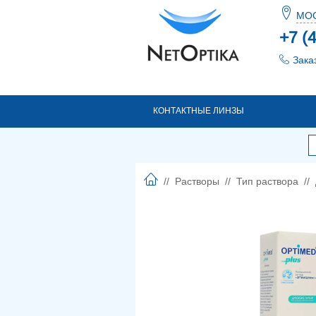
МО
+7 (
Зака
КОНТАКТНЫЕ ЛИНЗЫ
//
Растворы
//
Тип раствора
//