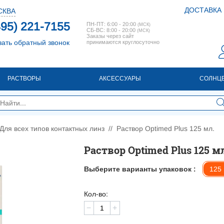
ДОСТАВКА
СКВА
495) 221-7155
ПН-ПТ: 6:00 - 20:00
(МСК)
СБ-ВС: 8:00 - 20:00
(МСК)
Заказы через сайт
зать обратный звонок
принимаются круглосуточно
РАСТВОРЫ
АКСЕССУАРЫ
СОЛНЦ
Для всех типов контактных линз
//
Раствор Optimed Plus 125 мл.
Раствор Optimed Plus 125 м
Выберите варианты упаковок :
125 
Кол-во:
−
+