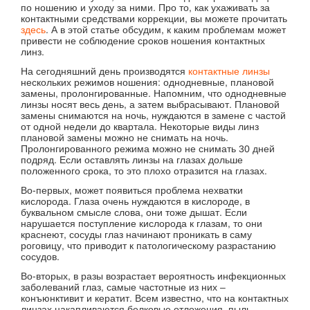
по ношению и уходу за ними. Про то, как ухаживать за
контактными средствами коррекции, вы можете прочитать
здесь
. А в этой статье обсудим, к каким проблемам может
привести не соблюдение сроков ношения контактных
линз.
На сегодняшний день производятся
контактные линзы
нескольких режимов ношения: однодневные, плановой
замены, пролонгированные. Напомним, что однодневные
линзы носят весь день, а затем выбрасывают. Плановой
замены снимаются на ночь, нуждаются в замене с частой
от одной недели до квартала. Некоторые виды линз
плановой замены можно не снимать на ночь.
Пролонгированного режима можно не снимать 30 дней
подряд. Если оставлять линзы на глазах дольше
положенного срока, то это плохо отразится на глазах.
Во-первых, может появиться проблема нехватки
кислорода. Глаза очень нуждаются в кислороде, в
буквальном смысле слова, они тоже дышат. Если
нарушается поступление кислорода к глазам, то они
краснеют, сосуды глаз начинают проникать в саму
роговицу, что приводит к патологическому разрастанию
сосудов.
Во-вторых, в разы возрастает вероятность инфекционных
заболеваний глаз, самые частотные из них –
конъюнктивит и кератит. Всем известно, что на контактных
линзах накапливаются белковые отложения, пыль,